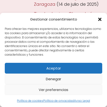
Zaragoza
(14 de julio de 2025)
Tienda de vinos Charcutería
Gestionar consentimiento
C&c en Zaragoza, Zaragoza
(14
de julio de 2025)
Para ofrecer las mejores experiencias, utilizamos tecnologías como
las cookies para almacenar y/o acceder a la información del
Tienda de vinos Sabor A España
dispositivo. El consentimiento de estas tecnologías nos permitirá
procesar datos como el comportamiento de navegación o las
en Zaragoza, Zaragoza
(14 de
identificaciones únicas en este sitio. No consentir o retirar el
julio de 2025)
consentimiento, puede afectar negativamente a ciertas
características y funciones.
Tienda de vinos La Española en
Zaragoza, Zaragoza
(14 de julio
Aceptar
de 2025)
Denegar
Tienda de vinos "kako" Gourmet
en Zaragoza, Zaragoza
(14 de
Ver preferencias
julio de 2025)
Política de cookies
Política de privacidad
Aviso Legal
Tienda de vinos El Almacén De