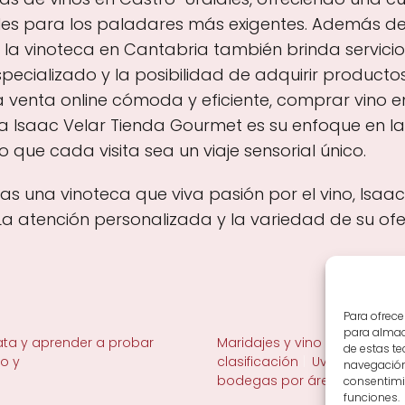
ales para los paladares más exigentes. Además de 
, la vinoteca en Cantabria también brinda servic
pecializado y la posibilidad de adquirir produc
a venta online cómoda y eficiente, comprar vino 
 a Isaac Velar Tienda Gourmet es su enfoque en la 
que cada visita sea un viaje sensorial único.
cas una vinoteca que viva pasión por el vino, Isa
La atención personalizada y la variedad de su ofe
Para ofrece
para almace
ta y aprender a probar
Maridajes y vino en la mesa
de estas t
no y
clasificación
Uvas y viñedo 
navegación 
bodegas por área
consentimie
funciones.