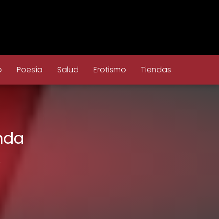
o
Poesía
Salud
Erotismo
Tiendas
enda
,