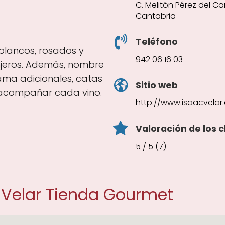
C. Melitón Pérez del Ca
Cantabria
Teléfono
 blancos, rosados y
942 06 16 03
njeros. Además, nombre
ama adicionales, catas
Sitio web
 acompañar cada vino.
http://www.isaacvelar
Valoración de los c
5 / 5 (7)
 Velar Tienda Gourmet