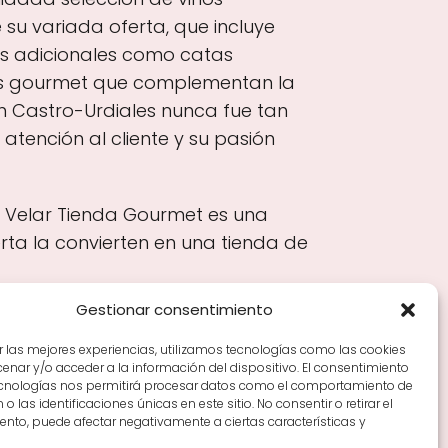
su variada oferta, que incluye
ios adicionales como catas
tos gourmet que complementan la
en Castro-Urdiales nunca fue tan
atención al cliente y su pasión
ac Velar Tienda Gourmet es una
rta la convierten en una tienda de
Gestionar consentimiento
r las mejores experiencias, utilizamos tecnologías como las cookies
nar y/o acceder a la información del dispositivo. El consentimiento
Tiendas de vino por ciudades
Tipos de Rioja y
ecnologías nos permitirá procesar datos como el comportamiento de
en Rioja
Vino Rioja para empezar
Zonas de Rioja y
o las identificaciones únicas en este sitio. No consentir o retirar el
nto, puede afectar negativamente a ciertas características y