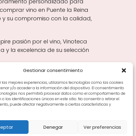
soramiento personalizado para
 comprar vino en Puente la Reina
e y su compromiso con la calidad,
ire pasión por el vino, Vinoteca
 y la excelencia de su selección
Gestionar consentimiento
r las mejores experiencias, utilizamos tecnologías como las cookies
nar y/o acceder a la información del dispositivo. El consentimiento
Tiendas de vino por ciudades
Tipos de Rioja y
ecnologías nos permitirá procesar datos como el comportamiento de
en Rioja
Vino Rioja para empezar
Zonas de Rioja y
o las identificaciones únicas en este sitio. No consentir o retirar el
nto, puede afectar negativamente a ciertas características y
eptar
Denegar
Ver preferencias