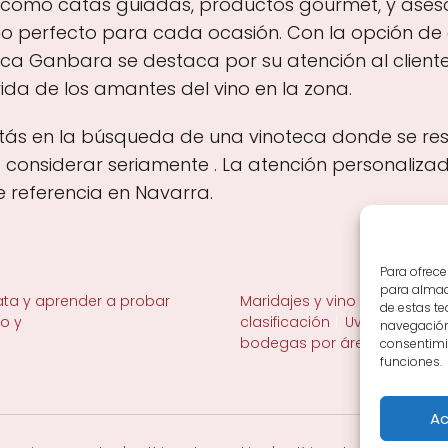
es como catas guiadas, productos gourmet, y ase
 vino perfecto para cada ocasión. Con la opción de
teca Ganbara se destaca por su atención al client
ida de los amantes del vino en la zona.
estás en la búsqueda de una vinoteca donde se resp
considerar seriamente . La atención personalizada
 referencia en Navarra.
Para ofrece
para almace
ta y aprender a probar
Maridajes y vino en la mesa
de estas t
no y
clasificación
Uvas y viñedo 
navegación 
bodegas por área
consentimie
funciones.
Ac