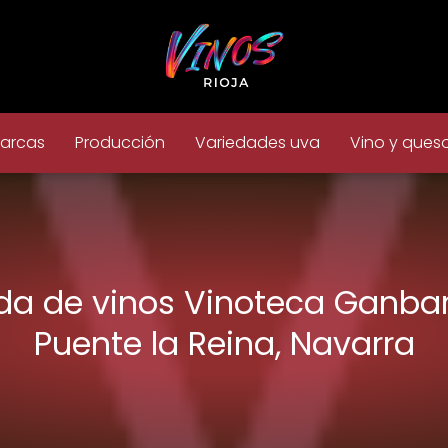
arcas
Producción
Variedades uva
Vino y ques
da de vinos Vinoteca Ganba
Puente la Reina, Navarra