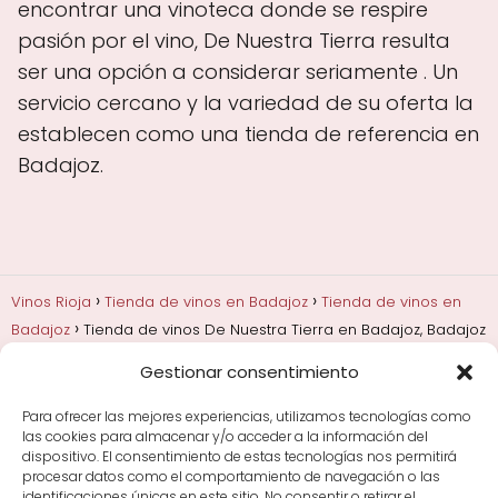
encontrar una vinoteca donde se respire
pasión por el vino, De Nuestra Tierra resulta
ser una opción a considerar seriamente . Un
servicio cercano y la variedad de su oferta la
establecen como una tienda de referencia en
Badajoz.
Vinos Rioja
Tienda de vinos en Badajoz
Tienda de vinos en
Badajoz
Tienda de vinos De Nuestra Tierra en Badajoz, Badajoz
Gestionar consentimiento
Añadas, crianza y guarda
Bodegas y marcas de
Rioja
Cata y aprender a probar vino
Comprar vino
Para ofrecer las mejores experiencias, utilizamos tecnologías como
Rioja y guías de regalo
Cultura del vino y
las cookies para almacenar y/o acceder a la información del
curiosidades
Enoturismo en Rioja
dispositivo. El consentimiento de estas tecnologías nos permitirá
procesar datos como el comportamiento de navegación o las
identificaciones únicas en este sitio. No consentir o retirar el