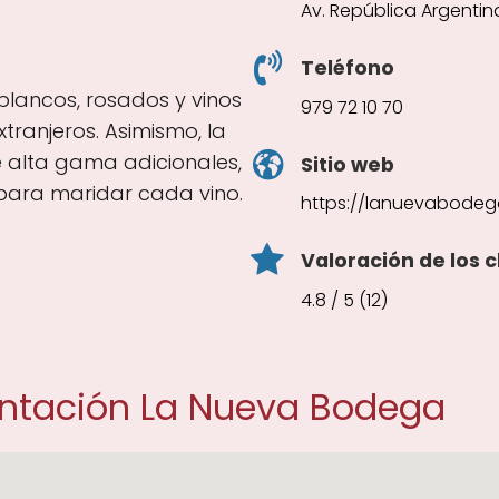
Av. República Argentina
Teléfono
 blancos, rosados y vinos
979 72 10 70
ranjeros. Asimismo, la
e alta gama adicionales,
Sitio web
para maridar cada vino.
https://lanuevabodeg
Valoración de los c
4.8 / 5 (12)
entación La Nueva Bodega