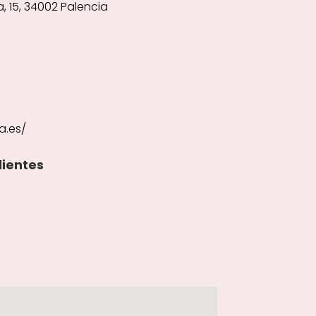
, 15, 34002 Palencia
a.es/
lientes