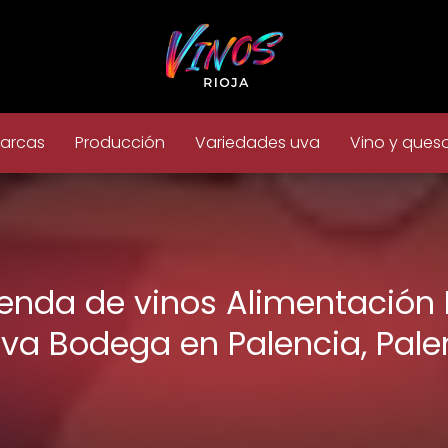
arcas
Producción
Variedades uva
Vino y ques
ienda de vinos Alimentación 
va Bodega en Palencia, Pale