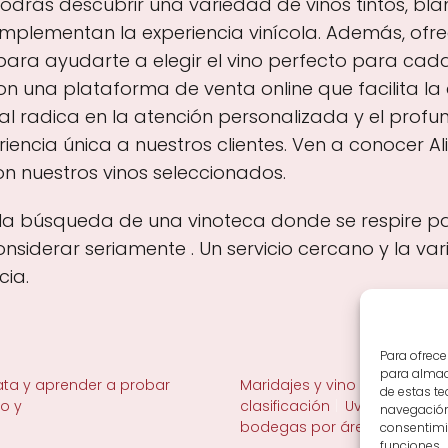
podrás descubrir una variedad de vinos tintos, bl
lementan la experiencia vinícola. Además, ofre
ara ayudarte a elegir el vino perfecto para cada
 una plataforma de venta online que facilita la 
al radica en la atención personalizada y el profu
iencia única a nuestros clientes. Ven a conocer 
n nuestros vinos seleccionados.
n la búsqueda de una vinoteca donde se respire pas
siderar seriamente . Un servicio cercano y la va
cia.
Para ofrece
para almace
ta y aprender a probar
Maridajes y vino en la mesa
de estas t
no y
clasificación
Uvas y viñedo 
navegación 
bodegas por área
consentimie
funciones.