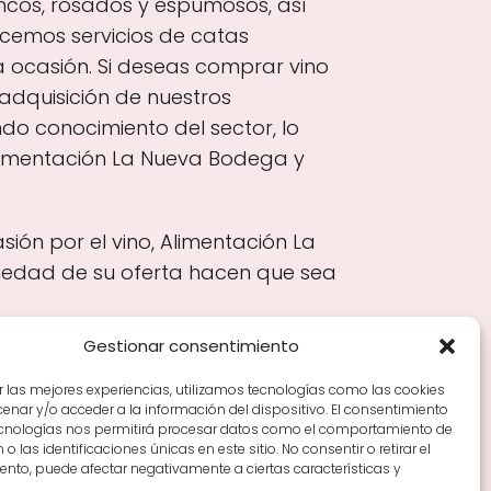
ancos, rosados y espumosos, así
cemos servicios de catas
 ocasión. Si deseas comprar vino
adquisición de nuestros
ndo conocimiento del sector, lo
Alimentación La Nueva Bodega y
ión por el vino, Alimentación La
riedad de su oferta hacen que sea
Gestionar consentimiento
r las mejores experiencias, utilizamos tecnologías como las cookies
nar y/o acceder a la información del dispositivo. El consentimiento
Tiendas de vino por ciudades
Tipos de Rioja y
ecnologías nos permitirá procesar datos como el comportamiento de
en Rioja
Vino Rioja para empezar
Zonas de Rioja y
o las identificaciones únicas en este sitio. No consentir o retirar el
nto, puede afectar negativamente a ciertas características y