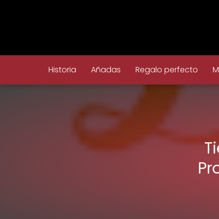
Historia
Añadas
Regalo perfecto
M
T
Pr