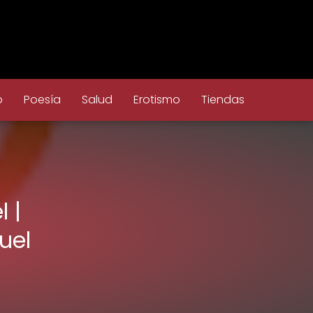
o
Poesía
Salud
Erotismo
Tiendas
 |
uel