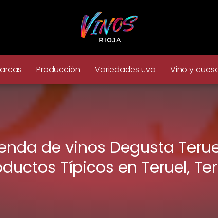
arcas
Producción
Variedades uva
Vino y ques
ienda de vinos Degusta Teruel
oductos Típicos en Teruel, Ter