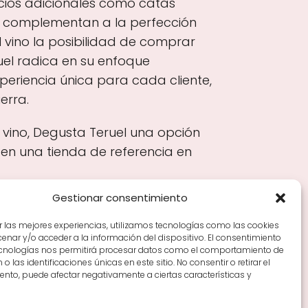
icios adicionales como catas
e complementan a la perfección
l vino la posibilidad de comprar
uel radica en su enfoque
periencia única para cada cliente,
erra.
l vino, Degusta Teruel una opción
 en una tienda de referencia en
Gestionar consentimiento
r las mejores experiencias, utilizamos tecnologías como las cookies
nar y/o acceder a la información del dispositivo. El consentimiento
Tiendas de vino por ciudades
Tipos de Rioja y
ecnologías nos permitirá procesar datos como el comportamiento de
en Rioja
Vino Rioja para empezar
Zonas de Rioja y
o las identificaciones únicas en este sitio. No consentir o retirar el
nto, puede afectar negativamente a ciertas características y