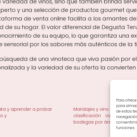
 variedad de vinos, sino que también brinda serv
xperto y una selección de productos gourmet qu
taforma de venta online facilita a los amantes de
 de su hogar. El valor diferencial de Degusta Ter
nocimiento de su equipo, lo que garantiza una ex
e sensorial por los sabores más auténticos de la ti
la búsqueda de una vinoteca que viva pasión por e
alizada y la variedad de su oferta la convierten
Para ofrece
para almace
ta y aprender a probar
Maridajes y vino en la mesa
de estas t
no y
clasificación
Uvas y viñedo 
navegación 
bodegas por área
consentimie
funciones.