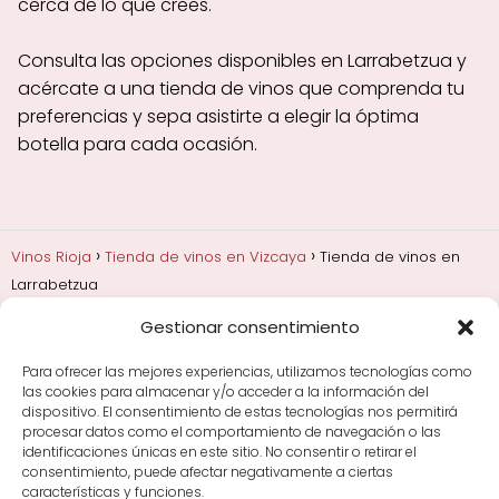
cerca de lo que crees.
Consulta las opciones disponibles en Larrabetzua y
acércate a una tienda de vinos que comprenda tu
preferencias y sepa asistirte a elegir la óptima
botella para cada ocasión.
Vinos Rioja
Tienda de vinos en Vizcaya
Tienda de vinos en
Larrabetzua
Gestionar consentimiento
Añadas, crianza y guarda
Bodegas y marcas de
Rioja
Cata y aprender a probar vino
Comprar vino
Para ofrecer las mejores experiencias, utilizamos tecnologías como
Rioja y guías de regalo
Cultura del vino y
las cookies para almacenar y/o acceder a la información del
curiosidades
Enoturismo en Rioja
dispositivo. El consentimiento de estas tecnologías nos permitirá
procesar datos como el comportamiento de navegación o las
identificaciones únicas en este sitio. No consentir o retirar el
Maridajes y vino en la mesa
Tiendas de vino por
consentimiento, puede afectar negativamente a ciertas
ciudades
Tipos de Rioja y clasificación
Uvas y viñedo
características y funciones.