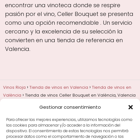
encontrar una vinoteca donde se respire
pasión por el vino, Celler Bouquet se presenta
como una opción recomendable . Un servicio
cercano y la excelencia de su selección la
convierten en una tienda de referencia en
Valencia.
Vinos Rioja
Tienda de vinos en Valencia
Tienda de vinos en
València
Tienda de vinos Celler Bouquet en València, Valencia
Gestionar consentimiento
Añadas, crianza y guarda
Bodegas y marcas de
Rioja
Cata y aprender a probar vino
Comprar vino
Para ofrecer las mejores experiencias, utilizamos tecnologías como
Rioja y guías de regalo
Cultura del vino y
las cookies para almacenar y/o acceder a la información del
curiosidades
Enoturismo en Rioja
dispositivo. El consentimiento de estas tecnologías nos permitirá
procesar datos como el comportamiento de navegación o las