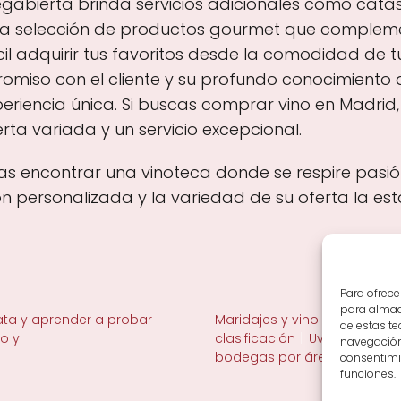
gabierta brinda servicios adicionales como cata
a selección de productos gourmet que complemen
il adquirir tus favoritos desde la comodidad de tu 
miso con el cliente y su profundo conocimiento d
eriencia única. Si buscas comprar vino en Madrid
rta variada y un servicio excepcional.
as encontrar una vinoteca donde se respire pasió
n personalizada y la variedad de su oferta la e
Para ofrece
para almace
ta y aprender a probar
Maridajes y vino en la mesa
de estas t
no y
clasificación
Uvas y viñedo 
navegación 
bodegas por área
consentimie
funciones.