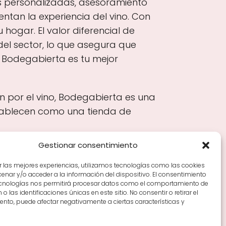
s personalizadas, asesoramiento
tan la experiencia del vino. Con
hogar. El valor diferencial de
el sector, lo que asegura que
, Bodegabierta es tu mejor
n por el vino, Bodegabierta es una
stablecen como una tienda de
Gestionar consentimiento
r las mejores experiencias, utilizamos tecnologías como las cookies
nar y/o acceder a la información del dispositivo. El consentimiento
Tiendas de vino por ciudades
Tipos de Rioja y
ecnologías nos permitirá procesar datos como el comportamiento de
en Rioja
Vino Rioja para empezar
Zonas de Rioja y
o las identificaciones únicas en este sitio. No consentir o retirar el
nto, puede afectar negativamente a ciertas características y