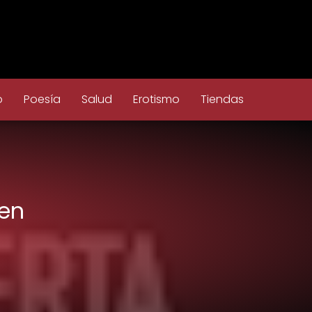
o
Poesía
Salud
Erotismo
Tiendas
 en