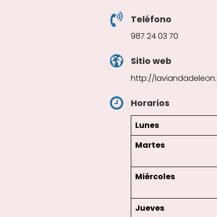
Teléfono
987 24 03 70
Sitio web
http://laviandadeleon
Horarios
Lunes
Martes
Miércoles
Jueves