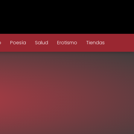
o
Poesía
Salud
Erotismo
Tiendas