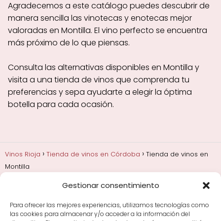
Agradecemos a este catálogo puedes descubrir de
manera sencilla las vinotecas y enotecas mejor
valoradas en Montilla. El vino perfecto se encuentra
más próximo de lo que piensas.
Consulta las alternativas disponibles en Montilla y
visita a una tienda de vinos que comprenda tu
preferencias y sepa ayudarte a elegir la óptima
botella para cada ocasión.
Vinos Rioja
Tienda de vinos en Córdoba
Tienda de vinos en
Montilla
Gestionar consentimiento
Añadas, crianza y guarda
Bodegas y marcas de
Rioja
Cata y aprender a probar vino
Comprar vino
Para ofrecer las mejores experiencias, utilizamos tecnologías como
Rioja y guías de regalo
Cultura del vino y
las cookies para almacenar y/o acceder a la información del
curiosidades
Enoturismo en Rioja