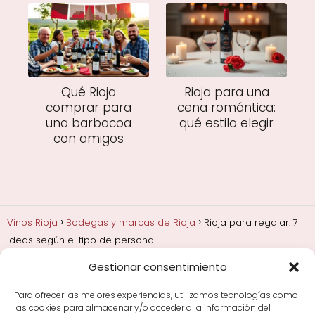
Qué Rioja
Rioja para una
comprar para
cena romántica:
una barbacoa
qué estilo elegir
con amigos
Vinos Rioja
Bodegas y marcas de Rioja
Rioja para regalar: 7
ideas según el tipo de persona
Gestionar consentimiento
Añadas, crianza y guarda
Bodegas y marcas de
Rioja
Cata y aprender a probar vino
Comprar vino
Para ofrecer las mejores experiencias, utilizamos tecnologías como
Rioja y guías de regalo
Cultura del vino y
las cookies para almacenar y/o acceder a la información del