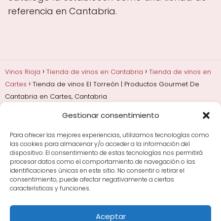
referencia en Cantabria.
Vinos Rioja
Tienda de vinos en Cantabria
Tienda de vinos en
Cartes
Tienda de vinos El Torreón | Productos Gourmet De
Cantabria en Cartes, Cantabria
Gestionar consentimiento
Añadas, crianza y guarda
Bodegas y marcas de
Rioja
Cata y aprender a probar vino
Comprar vino
Para ofrecer las mejores experiencias, utilizamos tecnologías como
Rioja y guías de regalo
Cultura del vino y
las cookies para almacenar y/o acceder a la información del
curiosidades
Enoturismo en Rioja
dispositivo. El consentimiento de estas tecnologías nos permitirá
procesar datos como el comportamiento de navegación o las
identificaciones únicas en este sitio. No consentir o retirar el
Maridajes y vino en la mesa
Tiendas de vino por
consentimiento, puede afectar negativamente a ciertas
ciudades
Tipos de Rioja y clasificación
Uvas y viñedo
características y funciones.
en Rioja
Vino Rioja para empezar
Zonas de Rioja y
bodegas por área
Aceptar