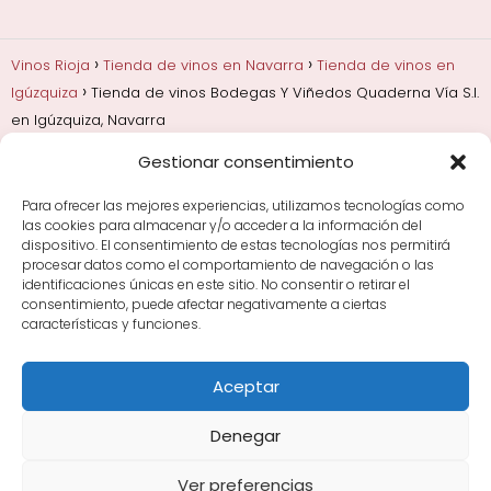
Vinos Rioja
Tienda de vinos en Navarra
Tienda de vinos en
Igúzquiza
Tienda de vinos Bodegas Y Viñedos Quaderna Vía S.l.
en Igúzquiza, Navarra
Gestionar consentimiento
Añadas, crianza y guarda
Bodegas y marcas de
Rioja
Cata y aprender a probar vino
Comprar vino
Para ofrecer las mejores experiencias, utilizamos tecnologías como
Rioja y guías de regalo
Cultura del vino y
las cookies para almacenar y/o acceder a la información del
curiosidades
Enoturismo en Rioja
dispositivo. El consentimiento de estas tecnologías nos permitirá
procesar datos como el comportamiento de navegación o las
identificaciones únicas en este sitio. No consentir o retirar el
Maridajes y vino en la mesa
Tiendas de vino por
consentimiento, puede afectar negativamente a ciertas
ciudades
Tipos de Rioja y clasificación
Uvas y viñedo
características y funciones.
en Rioja
Vino Rioja para empezar
Zonas de Rioja y
bodegas por área
Aceptar
Denegar
Ver preferencias
Avisos Legales
|
Política de Cookies
|
Política de