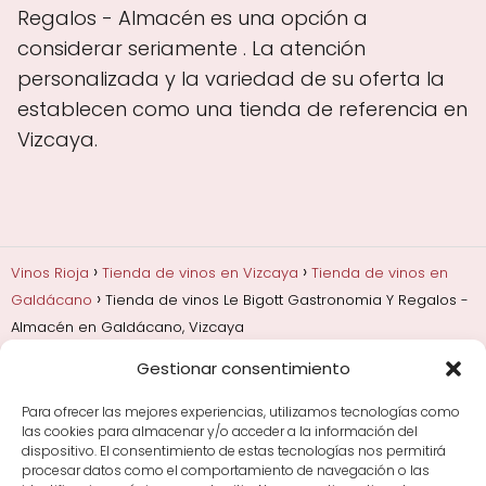
Regalos - Almacén es una opción a
considerar seriamente . La atención
personalizada y la variedad de su oferta la
establecen como una tienda de referencia en
Vizcaya.
Vinos Rioja
Tienda de vinos en Vizcaya
Tienda de vinos en
Galdácano
Tienda de vinos Le Bigott Gastronomia Y Regalos -
Almacén en Galdácano, Vizcaya
Gestionar consentimiento
Añadas, crianza y guarda
Bodegas y marcas de
Rioja
Cata y aprender a probar vino
Comprar vino
Para ofrecer las mejores experiencias, utilizamos tecnologías como
Rioja y guías de regalo
Cultura del vino y
las cookies para almacenar y/o acceder a la información del
curiosidades
Enoturismo en Rioja
dispositivo. El consentimiento de estas tecnologías nos permitirá
procesar datos como el comportamiento de navegación o las