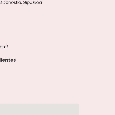
03 Donostia, Gipuzkoa
com/
lientes