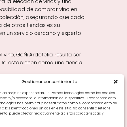
a la elección de vinos y una
osibilidad de comprar vino en
da colección, asegurando que cada
a de otras tiendas es su
en un servicio cercano y experto
 vino, GoÑi Ardoteka resulta ser
ta la establecen como una tienda
Gestionar consentimiento
r las mejores experiencias, utilizamos tecnologías como las cookies
nar y/o acceder a la información del dispositivo. El consentimiento
Tiendas de vino por ciudades
Tipos de Rioja y
ecnologías nos permitirá procesar datos como el comportamiento de
en Rioja
Vino Rioja para empezar
Zonas de Rioja y
o las identificaciones únicas en este sitio. No consentir o retirar el
nto, puede afectar negativamente a ciertas características y