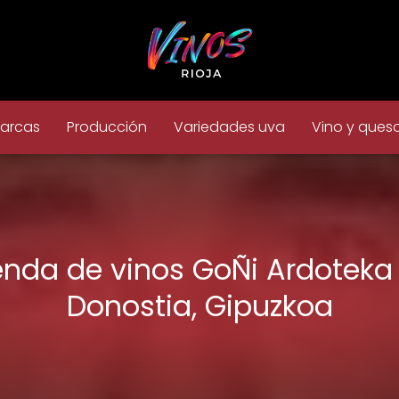
arcas
Producción
Variedades uva
Vino y ques
enda de vinos GoÑi Ardoteka
Donostia, Gipuzkoa