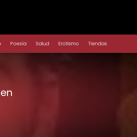
o
Poesía
Salud
Erotismo
Tiendas
 en