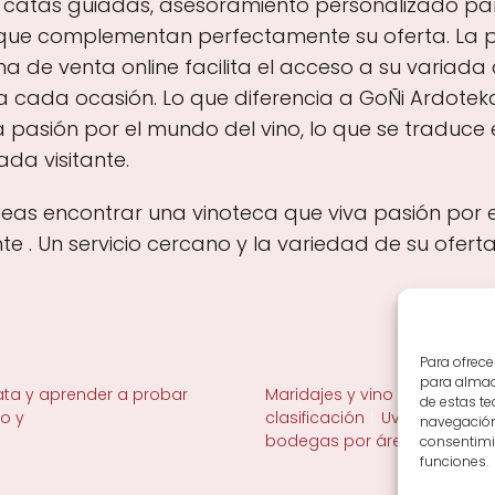
o catas guiadas, asesoramiento personalizado par
que complementan perfectamente su oferta. La p
ma de venta online facilita el acceso a su varia
ra cada ocasión. Lo que diferencia a GoÑi Ardotek
 pasión por el mundo del vino, lo que se traduce 
da visitante.
seas encontrar una vinoteca que viva pasión por el
e . Un servicio cercano y la variedad de su ofer
Para ofrece
para almace
ta y aprender a probar
Maridajes y vino en la mesa
de estas t
no y
clasificación
Uvas y viñedo 
navegación 
bodegas por área
consentimie
funciones.