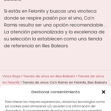
Si estás en Felanitx y buscas una vinoteca
donde se respire pasión por el vino, Ca'n
Ramis resulta ser una opción recomendable .
La atención personalizada y la excelencia de
su selección la establecen como una tienda
de referencia en Illes Balears.
Vinos Rioja
Tienda de vinos en Illes Balears
Tienda de vinos
en Felanitx
Tienda de vinos Ca'n Ramis en Felanitx, Illes Balears
Gestionar consentimiento
Añadas, crianza y guarda
Bodegas y marcas de
Rioja
Cata y aprender a probar vino
Comprar vino
Para ofrecer las mejores experiencias, utilizamos tecnologías como
Rioja y guías de regalo
Cultura del vino y
las cookies para almacenar y/o acceder a la información del
curiosidades
Enoturismo en Rioja
dispositivo. El consentimiento de estas tecnologías nos permitirá