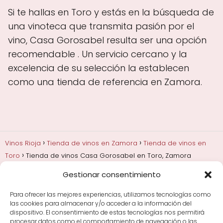
Si te hallas en Toro y estás en la búsqueda de
una vinoteca que transmita pasión por el
vino, Casa Gorosabel resulta ser una opción
recomendable . Un servicio cercano y la
excelencia de su selección la establecen
como una tienda de referencia en Zamora.
Vinos Rioja
Tienda de vinos en Zamora
Tienda de vinos en
Toro
Tienda de vinos Casa Gorosabel en Toro, Zamora
Gestionar consentimiento
Añadas, crianza y guarda
Bodegas y marcas de
Rioja
Cata y aprender a probar vino
Comprar vino
Para ofrecer las mejores experiencias, utilizamos tecnologías como
Rioja y guías de regalo
Cultura del vino y
las cookies para almacenar y/o acceder a la información del
curiosidades
Enoturismo en Rioja
dispositivo. El consentimiento de estas tecnologías nos permitirá
procesar datos como el comportamiento de navegación o las