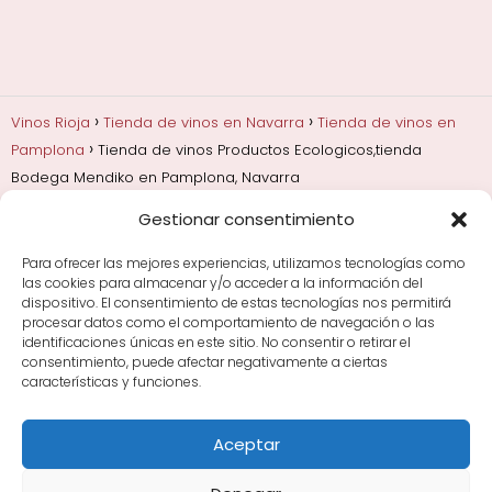
Vinos Rioja
Tienda de vinos en Navarra
Tienda de vinos en
Pamplona
Tienda de vinos Productos Ecologicos,tienda
Bodega Mendiko en Pamplona, Navarra
Gestionar consentimiento
Añadas, crianza y guarda
Bodegas y marcas de
Rioja
Cata y aprender a probar vino
Comprar vino
Para ofrecer las mejores experiencias, utilizamos tecnologías como
Rioja y guías de regalo
Cultura del vino y
las cookies para almacenar y/o acceder a la información del
curiosidades
Enoturismo en Rioja
dispositivo. El consentimiento de estas tecnologías nos permitirá
procesar datos como el comportamiento de navegación o las
identificaciones únicas en este sitio. No consentir o retirar el
Maridajes y vino en la mesa
Tiendas de vino por
consentimiento, puede afectar negativamente a ciertas
ciudades
Tipos de Rioja y clasificación
Uvas y viñedo
características y funciones.
en Rioja
Vino Rioja para empezar
Zonas de Rioja y
bodegas por área
Aceptar