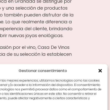
eca en Granada se distingue por
o y una selección de productos
o también pueden disfrutar de la
. Lo que realmente diferencia a
xperiencia del cliente, brindando
ir nuevas joyas enológicas.
sión por el vino, Casa De Vinos
cia de su selección la establecen
Gestionar consentimiento
r las mejores experiencias, utilizamos tecnologías como las cookies
nar y/o acceder a la información del dispositivo. El consentimiento
Tiendas de vino por ciudades
Tipos de Rioja y
ecnologías nos permitirá procesar datos como el comportamiento de
en Rioja
Vino Rioja para empezar
Zonas de Rioja y
o las identificaciones únicas en este sitio. No consentir o retirar el
nto, puede afectar negativamente a ciertas características y