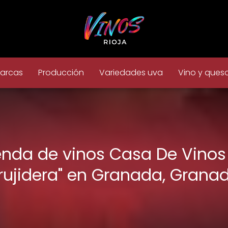
arcas
Producción
Variedades uva
Vino y ques
enda de vinos Casa De Vinos 
rujidera" en Granada, Grana