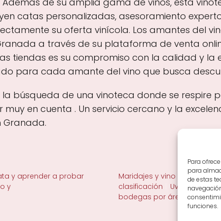
. Además de su amplia gama de vinos, esta vinot
cluyen catas personalizadas, asesoramiento expert
amente su oferta vinícola. Los amantes del vin
anada a través de su plataforma de venta online
ras tiendas es su compromiso con la calidad y la e
ado para cada amante del vino que busca descubr
n la búsqueda de una vinoteca donde se respire pa
er muy en cuenta . Un servicio cercano y la excelen
n Granada.
Para ofrece
para almace
ta y aprender a probar
Maridajes y vino en la mesa
de estas t
no y
clasificación
Uvas y viñedo 
navegación 
bodegas por área
consentimie
funciones.