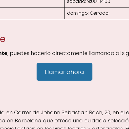
sábado: 9:00–14:00
domingo: Cerrado
te
nte
, puedes hacerlo directamente llamando al si
Llamar ahora
ada en Carrer de Johann Sebastian Bach, 20, en el
ca en Barcelona que ofrece una cuidada selección
cial énfasis en los vinos locales y artesanales. 