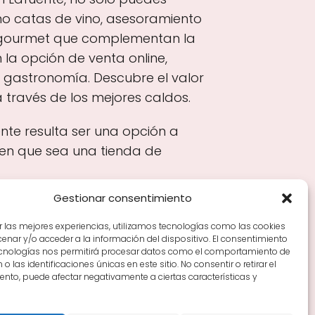
mo catas de vino, asesoramiento
s gourmet que complementan la
n la opción de venta online,
a gastronomía. Descubre el valor
a través de los mejores caldos.
nte resulta ser una opción a
cen que sea una tienda de
Gestionar consentimiento
r las mejores experiencias, utilizamos tecnologías como las cookies
nar y/o acceder a la información del dispositivo. El consentimiento
Tiendas de vino por ciudades
Tipos de Rioja y
ecnologías nos permitirá procesar datos como el comportamiento de
en Rioja
Vino Rioja para empezar
Zonas de Rioja y
o las identificaciones únicas en este sitio. No consentir o retirar el
nto, puede afectar negativamente a ciertas características y