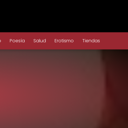
o
Poesía
Salud
Erotismo
Tiendas