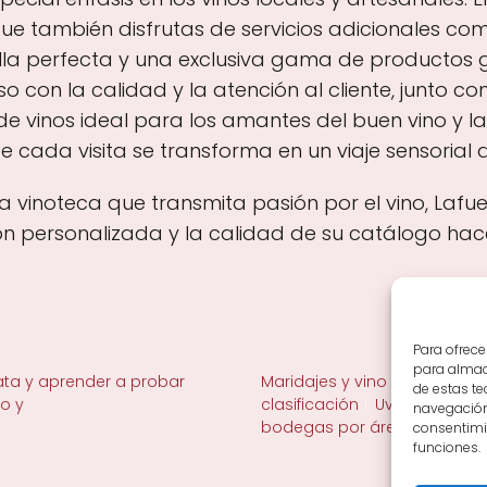
ue también disfrutas de servicios adicionales co
tella perfecta y una exclusiva gama de producto
o con la calidad y la atención al cliente, junto co
 de vinos ideal para los amantes del buen vino y l
e cada visita se transforma en un viaje sensorial 
a vinoteca que transmita pasión por el vino, Lafue
ión personalizada y la calidad de su catálogo ha
Para ofrece
para almace
ta y aprender a probar
Maridajes y vino en la mesa
de estas t
no y
clasificación
Uvas y viñedo 
navegación 
bodegas por área
consentimie
funciones.