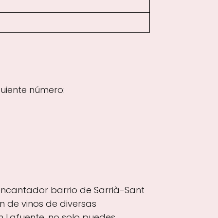
guiente número:
 encantador barrio de Sarrià-Sant
 de vinos de diversas
En Lafuente, no solo puedes