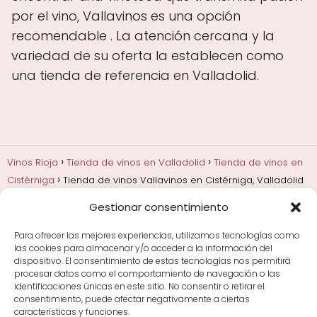
por el vino, Vallavinos es una opción
recomendable . La atención cercana y la
variedad de su oferta la establecen como
una tienda de referencia en Valladolid.
Vinos Rioja
Tienda de vinos en Valladolid
Tienda de vinos en
Cistérniga
Tienda de vinos Vallavinos en Cistérniga, Valladolid
Gestionar consentimiento
Añadas, crianza y guarda
Bodegas y marcas de
Rioja
Cata y aprender a probar vino
Comprar vino
Para ofrecer las mejores experiencias, utilizamos tecnologías como
Rioja y guías de regalo
Cultura del vino y
las cookies para almacenar y/o acceder a la información del
curiosidades
Enoturismo en Rioja
dispositivo. El consentimiento de estas tecnologías nos permitirá
procesar datos como el comportamiento de navegación o las
identificaciones únicas en este sitio. No consentir o retirar el
Maridajes y vino en la mesa
Tiendas de vino por
consentimiento, puede afectar negativamente a ciertas
ciudades
Tipos de Rioja y clasificación
Uvas y viñedo
características y funciones.