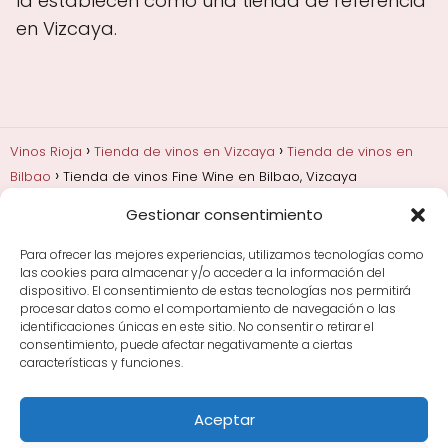
la establecen como una tienda de referencia
en Vizcaya.
Vinos Rioja
Tienda de vinos en Vizcaya
Tienda de vinos en
Bilbao
Tienda de vinos Fine Wine en Bilbao, Vizcaya
Gestionar consentimiento
Añadas, crianza y guarda
Bodegas y marcas de
Rioja
Cata y aprender a probar vino
Comprar vino
Para ofrecer las mejores experiencias, utilizamos tecnologías como
Rioja y guías de regalo
Cultura del vino y
las cookies para almacenar y/o acceder a la información del
curiosidades
Enoturismo en Rioja
dispositivo. El consentimiento de estas tecnologías nos permitirá
procesar datos como el comportamiento de navegación o las
identificaciones únicas en este sitio. No consentir o retirar el
Maridajes y vino en la mesa
Tiendas de vino por
consentimiento, puede afectar negativamente a ciertas
ciudades
Tipos de Rioja y clasificación
Uvas y viñedo
características y funciones.
en Rioja
Vino Rioja para empezar
Zonas de Rioja y
bodegas por área
Aceptar