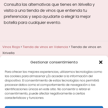
Consulta las alternativas que tienes en Xirivella y
visita a una tienda de vinos que entienda tu
preferencias y sepa ayudarte a elegir la mejor
botella para cualquier evento.
Vinos Rioja
Tienda de vinos en Valencia
Tienda de vinos en
Xirivella
Gestionar consentimiento
Añadas, crianza y guarda
Bodegas y marcas de
Rioja
Cata y aprender a probar vino
Comprar vino
Para ofrecer las mejores experiencias, utilizamos tecnologías como
Rioja y guías de regalo
Cultura del vino y
las cookies para almacenar y/o acceder a la información del
curiosidades
Enoturismo en Rioja
dispositivo. El consentimiento de estas tecnologías nos permitirá
procesar datos como el comportamiento de navegación o las
identificaciones únicas en este sitio. No consentir o retirar el
Maridajes y vino en la mesa
Tiendas de vino por
consentimiento, puede afectar negativamente a ciertas
ciudades
Tipos de Rioja y clasificación
Uvas y viñedo
características y funciones.
en Rioja
Vino Rioja para empezar
Zonas de Rioja y
bodegas por área