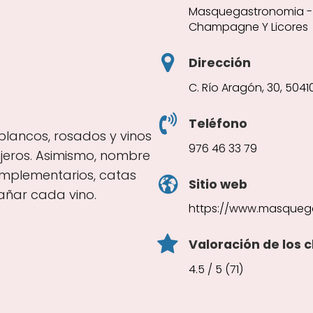
Masquegastronomia - V
Champagne Y Licores
Dirección
C. Río Aragón, 30, 504
Teléfono
 blancos, rosados y vinos
976 46 33 79
njeros. Asimismo, nombre
omplementarios, catas
Sitio web
ñar cada vino.
https://www.masqueg
Valoración de los c
4.5 / 5 (71)