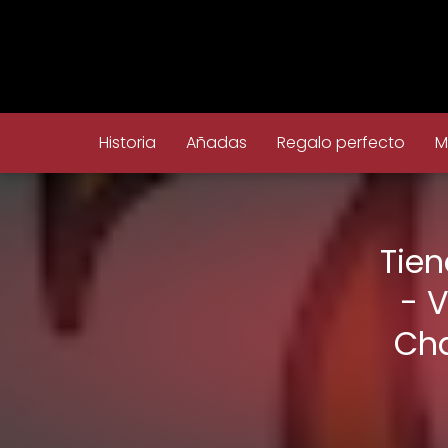
Historia
Añadas
Regalo perfecto
M
Tie
- V
Cha