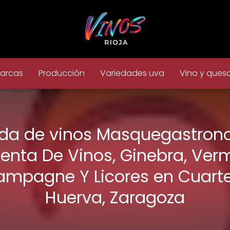
arcas
Producción
Variedades uva
Vino y ques
nda de vinos Masquegastron
enta De Vinos, Ginebra, Verm
mpagne Y Licores en Cuart
Huerva, Zaragoza