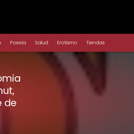
o
Poesía
Salud
Erotismo
Tiendas
omia
ut,
e de