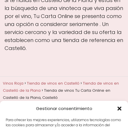
Si te hallas en Castelló de la Plana y estás en
la búsqueda de una vinoteca que viva pasión
por el vino, Tu Carta Online se presenta como
una opción a considerar seriamente . Un
servicio cercano y la variedad de su oferta la
establecen como una tienda de referencia en
Castelló.
Vinos Rioja
Tienda de vinos en Castelló
Tienda de vinos en
Castelló de la Plana
Tienda de vinos Tu Carta Online en
Castelló de la Plana, Castelló
Gestionar consentimiento
Añadas, crianza y guarda
Bodegas y marcas de
Rioja
Cata y aprender a probar vino
Comprar vino
Para ofrecer las mejores experiencias, utilizamos tecnologías como
Rioja y guías de regalo
Cultura del vino y
las cookies para almacenar y/o acceder a la información del