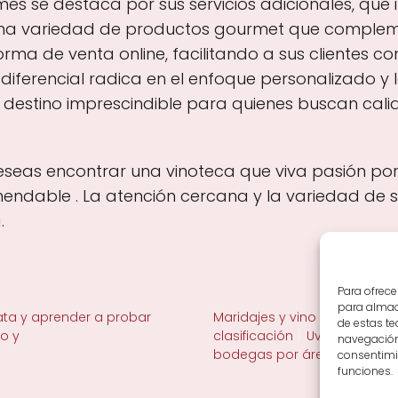
s se destaca por sus servicios adicionales, que i
na variedad de productos gourmet que complemen
ma de venta online, facilitando a sus clientes c
iferencial radica en el enfoque personalizado y la
n destino imprescindible para quienes buscan cal
eseas encontrar una vinoteca que viva pasión por 
ndable . La atención cercana y la variedad de s
.
Para ofrece
para almace
ta y aprender a probar
Maridajes y vino en la mesa
de estas t
no y
clasificación
Uvas y viñedo 
navegación 
bodegas por área
consentimie
funciones.