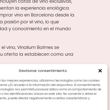
ncluyen catas de vino exclusivas,
tan la experiencia enológica.
omprar vino en Barcelona desde la
 pasión por el vino, lo que
idad y conocimiento en el mundo
el vino, Vinalium Balmes se
u oferta la establecen como una
Gestionar consentimiento
r las mejores experiencias, utilizamos tecnologías como las cookies
nar y/o acceder a la información del dispositivo. El consentimiento
Tiendas de vino por ciudades
Tipos de Rioja y
ecnologías nos permitirá procesar datos como el comportamiento de
en Rioja
Vino Rioja para empezar
Zonas de Rioja y
o las identificaciones únicas en este sitio. No consentir o retirar el
nto, puede afectar negativamente a ciertas características y