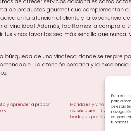
tamos de ofrecer servicios adicionales como catas
ama de productos gourmet que complementan a la
 radica en la atención al cliente y la experiencia 
 el vino ideal. Además, facilitamos la compra a 
r tus vinos favoritos sea más sencillo que nunca. V
 la búsqueda de una vinoteca donde se respire pasi
mendable . La atención cercana y la excelencia d
oz.
Para ofrece
para almace
ta y aprender a probar
Maridajes y vino en la mesa
de estas t
no y
clasificación
Uvas y viñedo 
navegación 
bodegas por área
consentimie
funciones.