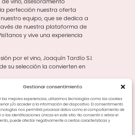
 de vino, asesoramiento
 perfección nuestra oferta
de nuestro equipo, que se dedica a
través de nuestra plataforma de
isítanos y vive una experiencia
ón por el vino, Joaquín Tardío S.l.
e su selección la convierten en
Gestionar consentimiento
r las mejores experiencias, utilizamos tecnologías como las cookies
nar y/o acceder a la información del dispositivo. El consentimiento
Tiendas de vino por ciudades
Tipos de Rioja y
ecnologías nos permitirá procesar datos como el comportamiento de
en Rioja
Vino Rioja para empezar
Zonas de Rioja y
o las identificaciones únicas en este sitio. No consentir o retirar el
nto, puede afectar negativamente a ciertas características y