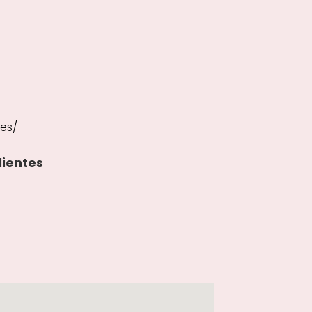
.es/
lientes