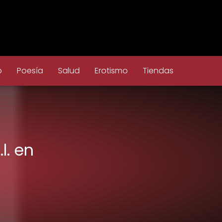
o
Poesía
Salud
Erotismo
Tiendas
l. en