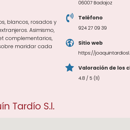
06007 Badajoz
Teléfono
tos, blancos, rosados y
924 27 09 39
xtranjeros. Asimismo,
t complementarios,
Sitio web
 sobre maridar cada
https://joaquintardiosl
Valoración de los c
4.8 / 5 (11)
n Tardío S.l.