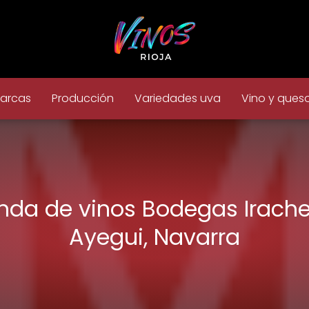
arcas
Producción
Variedades uva
Vino y ques
nda de vinos Bodegas Irach
Ayegui, Navarra