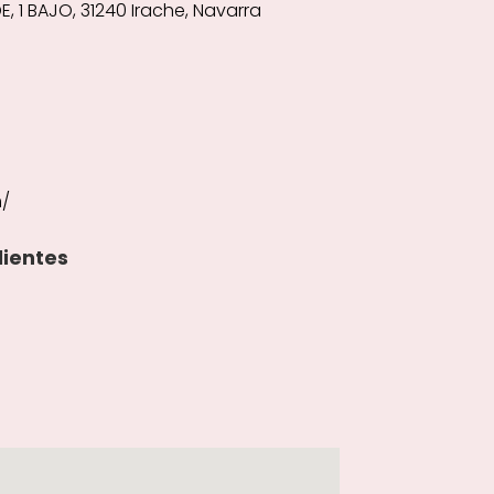
 1 BAJO, 31240 Irache, Navarra
m/
lientes