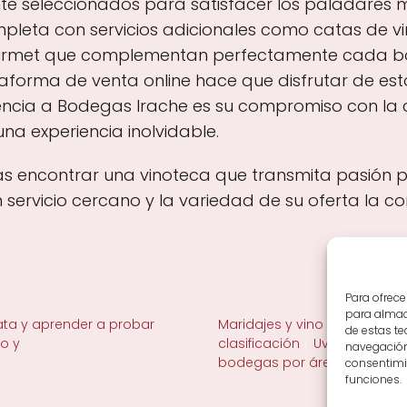
 seleccionados para satisfacer los paladares 
mpleta con servicios adicionales como catas de v
urmet que complementan perfectamente cada bot
taforma de venta online hace que disfrutar de es
encia a Bodegas Irache es su compromiso con la ca
a experiencia inolvidable.
as encontrar una vinoteca que transmita pasión po
servicio cercano y la variedad de su oferta la co
Para ofrece
para almace
ta y aprender a probar
Maridajes y vino en la mesa
de estas t
no y
clasificación
Uvas y viñedo 
navegación 
bodegas por área
consentimie
funciones.