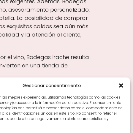
más exigentes. Además, Bodegas
ino, asesoramiento personalizado,
ella. La posibilidad de comprar
tos exquisitos caldos sea aún más
lidad y la atención al cliente,
r el vino, Bodegas Irache resulta
nvierten en una tienda de
Gestionar consentimiento
r las mejores experiencias, utilizamos tecnologías como las cookies
nar y/o acceder a la información del dispositivo. El consentimiento
Tiendas de vino por ciudades
Tipos de Rioja y
ecnologías nos permitirá procesar datos como el comportamiento de
en Rioja
Vino Rioja para empezar
Zonas de Rioja y
o las identificaciones únicas en este sitio. No consentir o retirar el
nto, puede afectar negativamente a ciertas características y