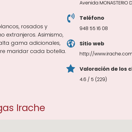
Avenida MONASTERIO DE,
Teléfono
 blancos, rosados y
948 55 16 08
 extranjeros. Asimismo,
alta gama adicionales,
Sitio web
re maridar cada botella.
http://www.irache.co
Valoración de los c
4.6 / 5 (229)
as Irache