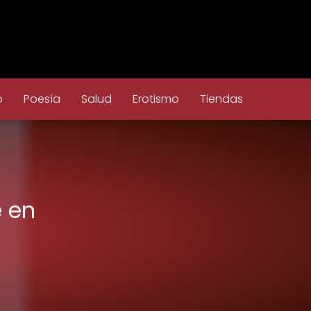
o
Poesía
Salud
Erotismo
Tiendas
e en