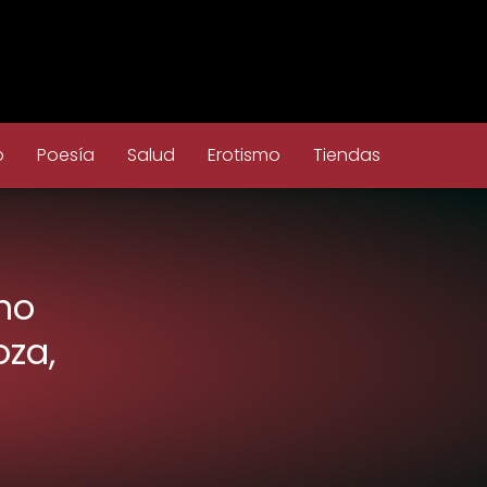
o
Poesía
Salud
Erotismo
Tiendas
no
oza,