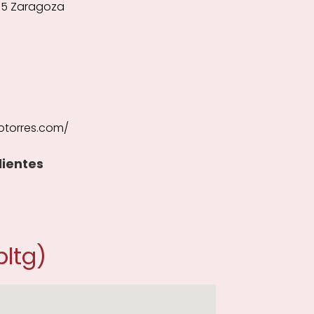
015 Zaragoza
otorres.com/
lientes
ltg)