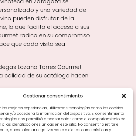
 vinoteca en Zaragoza se
 personalizado y una variedad de
ino pueden disfrutar de la
 lo que facilita el acceso a sus
 Gourmet radica en su compromiso
hace que cada visita sea
Bodegas Lozano Torres Gourmet
 la calidad de su catálogo hacen
Gestionar consentimiento
r las mejores experiencias, utilizamos tecnologías como las cookies
nar y/o acceder a la información del dispositivo. El consentimiento
Tiendas de vino por ciudades
Tipos de Rioja y
ecnologías nos permitirá procesar datos como el comportamiento de
en Rioja
Vino Rioja para empezar
Zonas de Rioja y
o las identificaciones únicas en este sitio. No consentir o retirar el
nto, puede afectar negativamente a ciertas características y