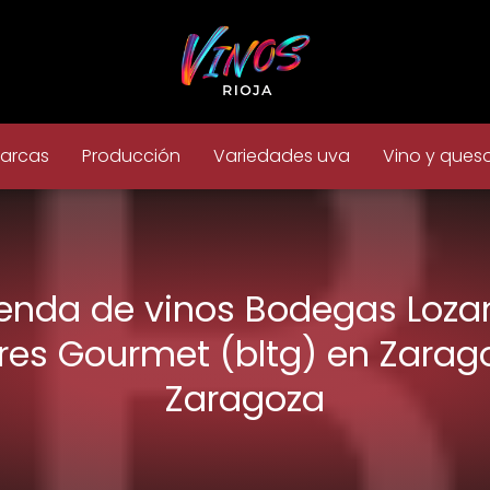
arcas
Producción
Variedades uva
Vino y ques
ienda de vinos Bodegas Loza
res Gourmet (bltg) en Zarag
Zaragoza