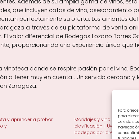
gentes. Además de su amplia gama de vinos, esta
onales, que incluyen catas de vino, asesoramiento
tan perfectamente su oferta. Los amantes del v
agoza a través de su plataforma de venta online,
r. El valor diferencial de Bodegas Lozano Torres
liente, proporcionando una experiencia única que 
a vinoteca donde se respire pasión por el vino, 
ón a tener muy en cuenta . Un servicio cercano y
 en Zaragoza.
Para ofrece
para almace
ta y aprender a probar
Maridajes y vino en la mesa
de estas t
no y
clasificación
Uvas y viñedo 
navegación 
bodegas por área
consentimie
funciones.