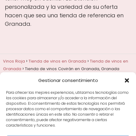
personalizada y la variedad de su oferta
hacen que sea una tienda de referencia en
Granada.
Vinos Rioja
Tienda de vinos en Granada
Tienda de vinos en
Granada
Tienda de vinos Covirán en Granada, Granada
Gestionar consentimiento
Añadas, crianza y guarda
Bodegas y marcas de
Rioja
Cata y aprender a probar vino
Comprar vino
Para ofrecer las mejores experiencias, utilizamos tecnologías como
Rioja y guías de regalo
Cultura del vino y
las cookies para almacenar y/o acceder a la información del
curiosidades
Enoturismo en Rioja
dispositivo. El consentimiento de estas tecnologías nos permitirá
procesar datos como el comportamiento de navegación o las
identificaciones únicas en este sitio. No consentir o retirar el
Maridajes y vino en la mesa
Tiendas de vino por
consentimiento, puede afectar negativamente a ciertas
ciudades
Tipos de Rioja y clasificación
Uvas y viñedo
características y funciones.
en Rioja
Vino Rioja para empezar
Zonas de Rioja y