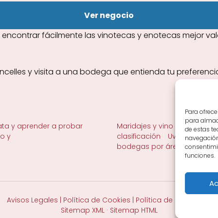
Ver negocio
contrar fácilmente las vinotecas y enotecas mejor valor
encelles y visita a una bodega que entienda tu preferencia
Para ofrece
para almace
ta y aprender a probar
Maridajes y vino en la mesa
de estas t
no y
clasificación
Uvas y viñedo 
navegación 
bodegas por área
consentimie
funciones.
Ac
Avisos Legales
|
Política de Cookies
|
Política de Privacidad
Sitemap XML
·
Sitemap HTML