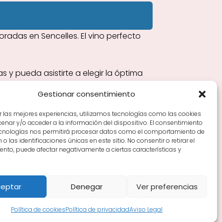
adas en Sencelles. El vino perfecto
s y pueda asistirte a elegir la óptima
Gestionar consentimiento
r las mejores experiencias, utilizamos tecnologías como las cookies
nar y/o acceder a la información del dispositivo. El consentimiento
Tiendas de vino por ciudades
Tipos de Rioja y
ecnologías nos permitirá procesar datos como el comportamiento de
en Rioja
Vino Rioja para empezar
Zonas de Rioja y
o las identificaciones únicas en este sitio. No consentir o retirar el
nto, puede afectar negativamente a ciertas características y
eptar
Denegar
Ver preferencias
Política de cookies
Política de privacidad
Aviso Legal