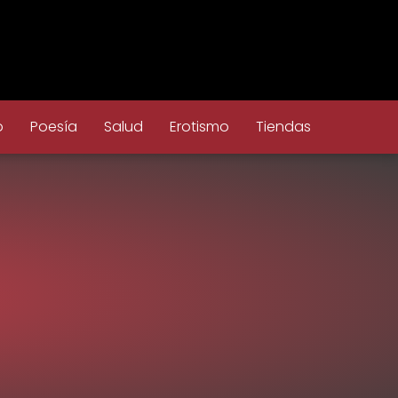
o
Poesía
Salud
Erotismo
Tiendas
s