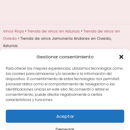
Vinos Rioja
Tienda de vinos en Asturias
Tienda de vinos en
Oviedo
Tienda de vinos Jamonería Andares en Oviedo,
Asturias
Gestionar consentimiento
Añadas, crianza y guarda
Bodegas y marcas de
Rioja
Cata y aprender a probar vino
Comprar vino
Para ofrecer las mejores experiencias, utilizamos tecnologías como
Rioja y guías de regalo
Cultura del vino y
las cookies para almacenar y/o acceder a la información del
curiosidades
Enoturismo en Rioja
dispositivo. El consentimiento de estas tecnologías nos permitirá
procesar datos como el comportamiento de navegación o las
identificaciones únicas en este sitio. No consentir o retirar el
Maridajes y vino en la mesa
Tiendas de vino por
consentimiento, puede afectar negativamente a ciertas
ciudades
Tipos de Rioja y clasificación
Uvas y viñedo
características y funciones.
en Rioja
Vino Rioja para empezar
Zonas de Rioja y
bodegas por área
Aceptar
Denegar