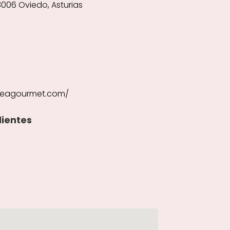
3006 Oviedo, Asturias
reagourmet.com/
lientes