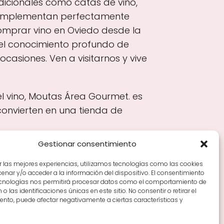
dicionales como catas de vino,
complementan perfectamente
omprar vino en Oviedo desde la
y el conocimiento profundo de
asiones. Ven a visitarnos y vive
el vino, Moutas Área Gourmet. es
convierten en una tienda de
Gestionar consentimiento
r las mejores experiencias, utilizamos tecnologías como las cookies
nar y/o acceder a la información del dispositivo. El consentimiento
Tiendas de vino por ciudades
Tipos de Rioja y
ecnologías nos permitirá procesar datos como el comportamiento de
en Rioja
Vino Rioja para empezar
Zonas de Rioja y
o las identificaciones únicas en este sitio. No consentir o retirar el
nto, puede afectar negativamente a ciertas características y