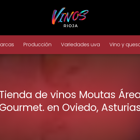
arcas
Producción
Variedades uva
Vino y ques
Tienda de vinos Moutas Áre
Gourmet. en Oviedo, Asturia