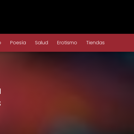
o
Poesía
Salud
Erotismo
Tiendas
a
s