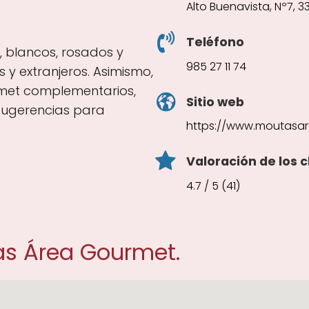
Alto Buenavista, Nº7, 3
Teléfono
s, blancos, rosados y
985 27 11 74
 y extranjeros. Asimismo,
rmet complementarios,
Sitio web
sugerencias para
https://www.moutasa
Valoración de los c
4.7 / 5 (41)
as Área Gourmet.