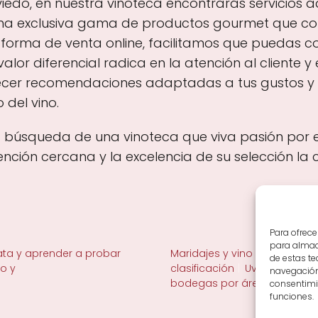
edo, en nuestra vinoteca encontrarás servicios a
una exclusiva gama de productos gourmet que 
aforma de venta online, facilitamos que puedas c
lor diferencial radica en la atención al cliente 
ecer recomendaciones adaptadas a tus gustos y oc
 del vino.
 la búsqueda de una vinoteca que viva pasión por 
ción cercana y la excelencia de su selección la 
Para ofrece
para almace
ta y aprender a probar
Maridajes y vino en la mesa
de estas t
no y
clasificación
Uvas y viñedo 
navegación 
bodegas por área
consentimie
funciones.