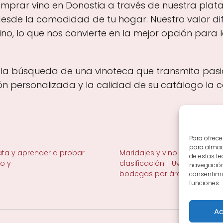
prar vino en Donostia a través de nuestra platafo
 desde la comodidad de tu hogar. Nuestro valor dif
vino, lo que nos convierte en la mejor opción para
n la búsqueda de una vinoteca que transmita pasión
ón personalizada y la calidad de su catálogo la c
Para ofrece
para almace
ta y aprender a probar
Maridajes y vino en la mesa
de estas t
no y
clasificación
Uvas y viñedo 
navegación 
bodegas por área
consentimie
funciones.
Ac