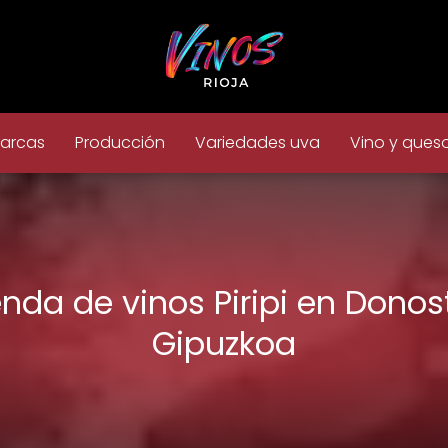
arcas
Producción
Variedades uva
Vino y ques
enda de vinos Piripi en Donost
Gipuzkoa