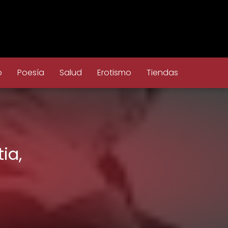
o
Poesía
Salud
Erotismo
Tiendas
ia,