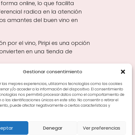
rma online, lo que facilita
erencial radica en la atención
 los amantes del buen vino en
 por el vino, Piripi es una opción
onvierten en una tienda de
Gestionar consentimiento
r las mejores experiencias, utilizamos tecnologías como las cookies
nar y/o acceder a la información del dispositivo. El consentimiento
Tiendas de vino por ciudades
Tipos de Rioja y
ecnologías nos permitirá procesar datos como el comportamiento de
en Rioja
Vino Rioja para empezar
Zonas de Rioja y
o las identificaciones únicas en este sitio. No consentir o retirar el
nto, puede afectar negativamente a ciertas características y
eptar
Denegar
Ver preferencias