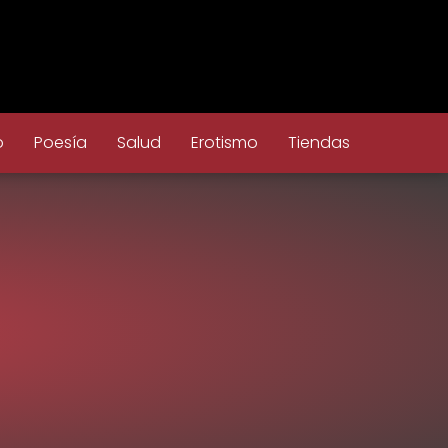
o
Poesía
Salud
Erotismo
Tiendas