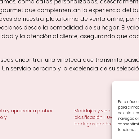
ndamos, como catas personalizadas, asesoramiento
 gourmet que complementan la experiencia del bu
vés de nuestra plataforma de venta online, permi
ecciones desde la comodidad de su hogar. El valor 
dad y la atención al cliente, asegurando que cad
seas encontrar una vinoteca que transmita pasión 
n servicio cercano y la excelencia de su selecci
Para ofrece
para almace
ta y aprender a probar
Maridajes y vino en la mesa
de estas t
no y
clasificación
Uvas y viñedo 
navegación 
bodegas por área
consentimie
funciones.