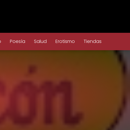
o
Poesía
Salud
Erotismo
Tiendas