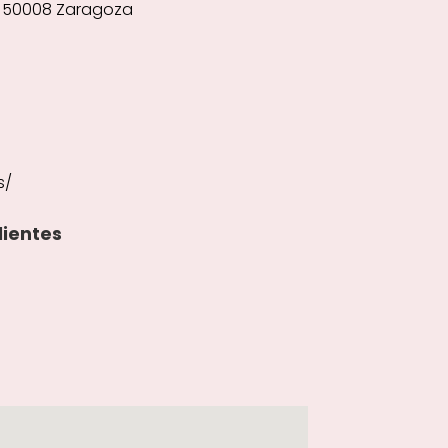
3, 50008 Zaragoza
s/
lientes