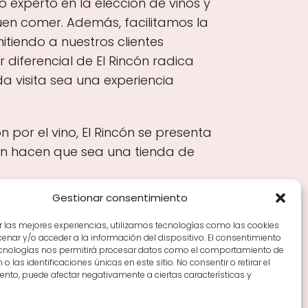
 experto en la elección de vinos y
en comer. Además, facilitamos la
tiendo a nuestros clientes
diferencial de El Rincón radica
a visita sea una experiencia
por el vino, El Rincón se presenta
ón hacen que sea una tienda de
Gestionar consentimiento
r las mejores experiencias, utilizamos tecnologías como las cookies
nar y/o acceder a la información del dispositivo. El consentimiento
Tiendas de vino por ciudades
Tipos de Rioja y
ecnologías nos permitirá procesar datos como el comportamiento de
en Rioja
Vino Rioja para empezar
Zonas de Rioja y
o las identificaciones únicas en este sitio. No consentir o retirar el
nto, puede afectar negativamente a ciertas características y