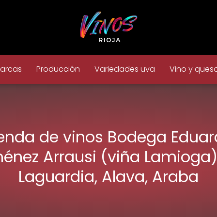
arcas
Producción
Variedades uva
Vino y ques
enda de vinos Bodega Edua
ménez Arrausi (viña Lamioga)
Laguardia, Alava, Araba