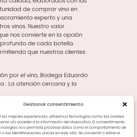
lta calidad, elaborados con las
ortunidad de comprar vino en
esoramiento experto y una
s vinos. Nuestro valor
que nos convierte en la opción
o profundo de cada botella.
mitiendo que nuestros clientes
ión por el vino, Bodega Eduardo
 . La atención cercana y la
Gestionar consentimiento
r las mejores experiencias, utilizamos tecnologías como las cookies
nar y/o acceder a la información del dispositivo. El consentimiento
Tiendas de vino por ciudades
Tipos de Rioja y
ecnologías nos permitirá procesar datos como el comportamiento de
en Rioja
Vino Rioja para empezar
Zonas de Rioja y
o las identificaciones únicas en este sitio. No consentir o retirar el