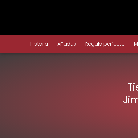
Historia
Añadas
Regalo perfecto
M
Ti
Ji