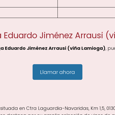
 Eduardo Jiménez Arrausi (
a Eduardo Jiménez Arrausi (viña Lamioga)
, p
Llamar ahora
ituada en Ctra Laguardia-Navaridas, Km 1,5, 01300