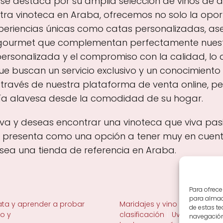
 se destaca por su amplia selección de vinos de a
estra vinoteca en Araba, ofrecemos no solo la op
xperiencias únicas como catas personalizadas, as
gourmet que complementan perfectamente nuestro
 personalizada y el compromiso con la calidad, lo 
ue buscan un servicio exclusivo y un conocimient
ravés de nuestra plataforma de venta online, per
ogía alavesa desde la comodidad de su hogar.
ava y deseas encontrar una vinoteca que viva pas
e presenta como una opción a tener muy en cuenta
sea una tienda de referencia en Araba.
Para ofrece
para almace
ta y aprender a probar
Maridajes y vino en la mesa
de estas t
no y
clasificación
Uvas y viñedo 
navegación 