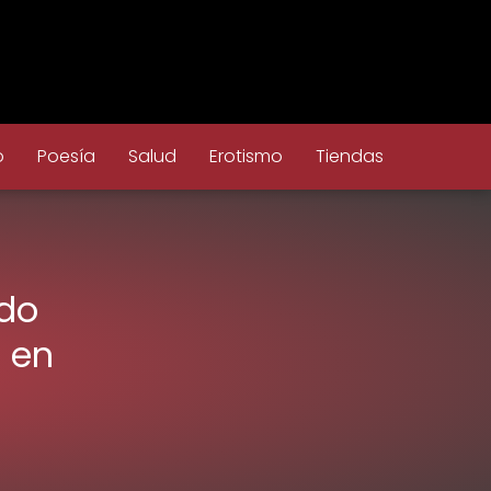
o
Poesía
Salud
Erotismo
Tiendas
rdo
 en