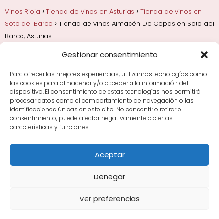
Vinos Rioja
Tienda de vinos en Asturias
Tienda de vinos en
Soto del Barco
Tienda de vinos Almacén De Cepas en Soto del
Barco, Asturias
Gestionar consentimiento
Añadas, crianza y guarda
Bodegas y marcas de
Rioja
Cata y aprender a probar vino
Comprar vino
Para ofrecer las mejores experiencias, utilizamos tecnologías como
Rioja y guías de regalo
Cultura del vino y
las cookies para almacenar y/o acceder a la información del
curiosidades
Enoturismo en Rioja
dispositivo. El consentimiento de estas tecnologías nos permitirá
procesar datos como el comportamiento de navegación o las
identificaciones únicas en este sitio. No consentir o retirar el
Maridajes y vino en la mesa
Tiendas de vino por
consentimiento, puede afectar negativamente a ciertas
ciudades
Tipos de Rioja y clasificación
Uvas y viñedo
características y funciones.
en Rioja
Vino Rioja para empezar
Zonas de Rioja y
bodegas por área
Aceptar
Denegar
Ver preferencias
Avisos Legales
|
Política de Cookies
|
Política de
Privacidad