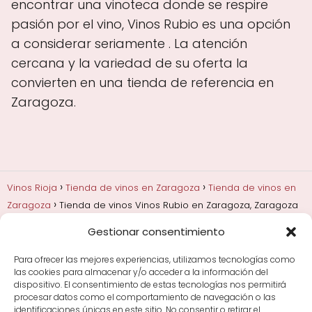
encontrar una vinoteca donde se respire
pasión por el vino, Vinos Rubio es una opción
a considerar seriamente . La atención
cercana y la variedad de su oferta la
convierten en una tienda de referencia en
Zaragoza.
Vinos Rioja
Tienda de vinos en Zaragoza
Tienda de vinos en
Zaragoza
Tienda de vinos Vinos Rubio en Zaragoza, Zaragoza
Gestionar consentimiento
Añadas, crianza y guarda
Bodegas y marcas de
Rioja
Cata y aprender a probar vino
Comprar vino
Para ofrecer las mejores experiencias, utilizamos tecnologías como
Rioja y guías de regalo
Cultura del vino y
las cookies para almacenar y/o acceder a la información del
curiosidades
Enoturismo en Rioja
dispositivo. El consentimiento de estas tecnologías nos permitirá
procesar datos como el comportamiento de navegación o las
identificaciones únicas en este sitio. No consentir o retirar el