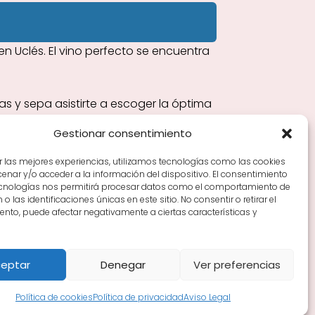
n Uclés. El vino perfecto se encuentra
s y sepa asistirte a escoger la óptima
Gestionar consentimiento
r las mejores experiencias, utilizamos tecnologías como las cookies
nar y/o acceder a la información del dispositivo. El consentimiento
Tiendas de vino por ciudades
Tipos de Rioja y
ecnologías nos permitirá procesar datos como el comportamiento de
en Rioja
Vino Rioja para empezar
Zonas de Rioja y
o las identificaciones únicas en este sitio. No consentir o retirar el
nto, puede afectar negativamente a ciertas características y
eptar
Denegar
Ver preferencias
Política de cookies
Política de privacidad
Aviso Legal