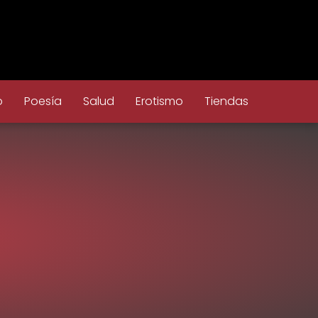
o
Poesía
Salud
Erotismo
Tiendas