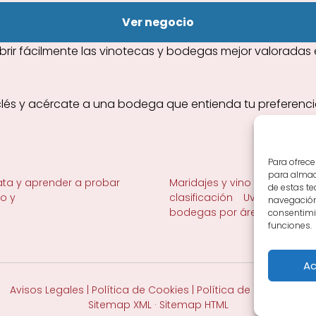
Ver negocio
ir fácilmente las vinotecas y bodegas mejor valoradas e
lés y acércate a una bodega que entienda tu preferencia
Para ofrece
para almace
ta y aprender a probar
Maridajes y vino en la mesa
de estas t
no y
clasificación
Uvas y viñedo 
navegación 
bodegas por área
consentimie
funciones.
Ac
Avisos Legales
|
Política de Cookies
|
Política de Privacidad
Sitemap XML
·
Sitemap HTML