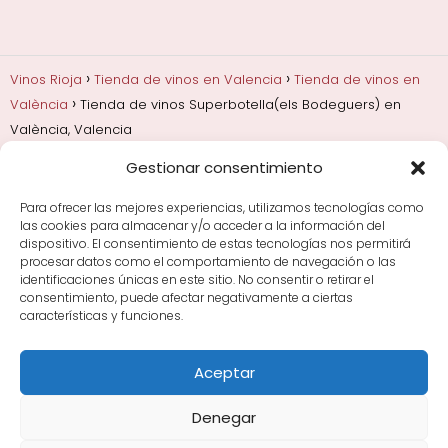
Vinos Rioja
Tienda de vinos en Valencia
Tienda de vinos en
València
Tienda de vinos Superbotella(els Bodeguers) en
València, Valencia
Gestionar consentimiento
Añadas, crianza y guarda
Bodegas y marcas de
Rioja
Cata y aprender a probar vino
Comprar vino
Para ofrecer las mejores experiencias, utilizamos tecnologías como
Rioja y guías de regalo
Cultura del vino y
las cookies para almacenar y/o acceder a la información del
curiosidades
Enoturismo en Rioja
dispositivo. El consentimiento de estas tecnologías nos permitirá
procesar datos como el comportamiento de navegación o las
identificaciones únicas en este sitio. No consentir o retirar el
Maridajes y vino en la mesa
Tiendas de vino por
consentimiento, puede afectar negativamente a ciertas
ciudades
Tipos de Rioja y clasificación
Uvas y viñedo
características y funciones.
en Rioja
Vino Rioja para empezar
Zonas de Rioja y
bodegas por área
Aceptar
Denegar