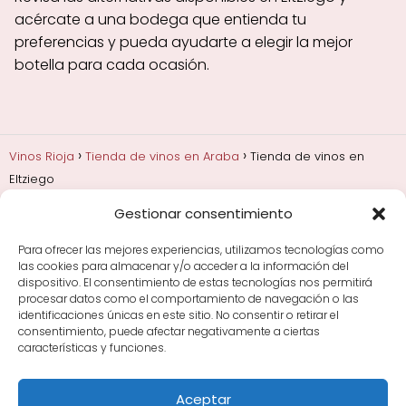
acércate a una bodega que entienda tu
preferencias y pueda ayudarte a elegir la mejor
botella para cada ocasión.
Vinos Rioja
Tienda de vinos en Araba
Tienda de vinos en
Eltziego
Gestionar consentimiento
Añadas, crianza y guarda
Bodegas y marcas de
Rioja
Cata y aprender a probar vino
Comprar vino
Para ofrecer las mejores experiencias, utilizamos tecnologías como
Rioja y guías de regalo
Cultura del vino y
las cookies para almacenar y/o acceder a la información del
curiosidades
Enoturismo en Rioja
dispositivo. El consentimiento de estas tecnologías nos permitirá
procesar datos como el comportamiento de navegación o las
identificaciones únicas en este sitio. No consentir o retirar el
Maridajes y vino en la mesa
Tiendas de vino por
consentimiento, puede afectar negativamente a ciertas
ciudades
Tipos de Rioja y clasificación
Uvas y viñedo
características y funciones.
en Rioja
Vino Rioja para empezar
Zonas de Rioja y
bodegas por área
Aceptar