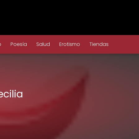
o
Poesía
Salud
Erotismo
Tiendas
cilia