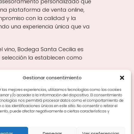
n asesoramiento personalizado que
una plataforma de venta online,
promiso con la calidad y la
endo una experiencia única que va
l vino, Bodega Santa Cecilia es
u selección la establecen como
Gestionar consentimiento
r las mejores experiencias, utilizamos tecnologías como las cookies
nar y/o acceder a la información del dispositivo. El consentimiento
Tiendas de vino por ciudades
Tipos de Rioja y
ecnologías nos permitirá procesar datos como el comportamiento de
en Rioja
Vino Rioja para empezar
Zonas de Rioja y
o las identificaciones únicas en este sitio. No consentir o retirar el
nto, puede afectar negativamente a ciertas características y
eptar
Denegar
Ver preferencias