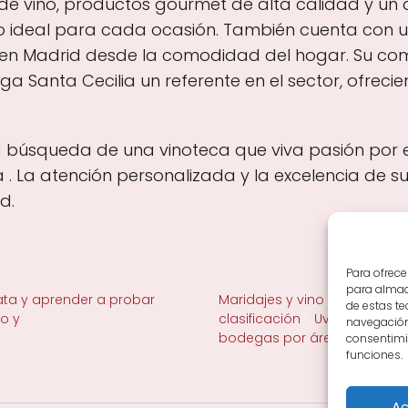
 de vino, productos gourmet de alta calidad y u
vino ideal para cada ocasión. También cuenta con 
o en Madrid desde la comodidad del hogar. Su com
ga Santa Cecilia un referente en el sector, ofreci
 la búsqueda de una vinoteca que viva pasión por e
. La atención personalizada y la excelencia de s
d.
Para ofrece
para almace
ta y aprender a probar
Maridajes y vino en la mesa
de estas t
no y
clasificación
Uvas y viñedo 
navegación 
bodegas por área
consentimie
funciones.
Ac