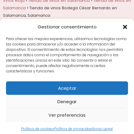
Vinos Rioja
Tienda de vinos en Salamanca
Tienda de vinos en
Salamanca
Tienda de vinos Bodega César Bernardo en
Salamanca, Salamanca
Gestionar consentimiento
Añadas, crianza y guarda
Bodegas y marcas de
Rioja
Cata y aprender a probar vino
Comprar vino
Para ofrecer las mejores experiencias, utilizamos tecnologías como
Rioja y guías de regalo
Cultura del vino y
las cookies para almacenar y/o acceder a la información del
curiosidades
Enoturismo en Rioja
dispositivo. El consentimiento de estas tecnologías nos permitirá
procesar datos como el comportamiento de navegación o las
identificaciones únicas en este sitio. No consentir o retirar el
Maridajes y vino en la mesa
Tiendas de vino por
consentimiento, puede afectar negativamente a ciertas
ciudades
Tipos de Rioja y clasificación
Uvas y viñedo
características y funciones.
en Rioja
Vino Rioja para empezar
Zonas de Rioja y
bodegas por área
Aceptar
Denegar
Ver preferencias
Avisos Legales
|
Política de Cookies
|
Política de
Privacidad
Sitemap XML
·
Sitemap HTML
Política de cookies
Política de privacidad
Aviso Legal