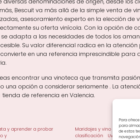
e diversas denominaciones de origen, desde los c
ás, Bescuit va más allá de la simple venta de vin
zadas, asesoramiento experto en la elección de 
tamente su oferta vinícola. Con la opción de co
da se adapta a las necesidades de todos los aman
esible. Su valor diferencial radica en la atención
 convierte en una referencia imprescindible para 
ia.
seas encontrar una vinoteca que transmita pasión 
 una opción a considerar seriamente . La atenció
tienda de referencia en Valencia.
Para ofrece
para almace
ta y aprender a probar
Maridajes y vino en la mesa
de estas t
no y
clasificación
Uvas y viñedo 
navegación 