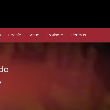
o
Poesía
Salud
Erotismo
Tiendas
ado
,