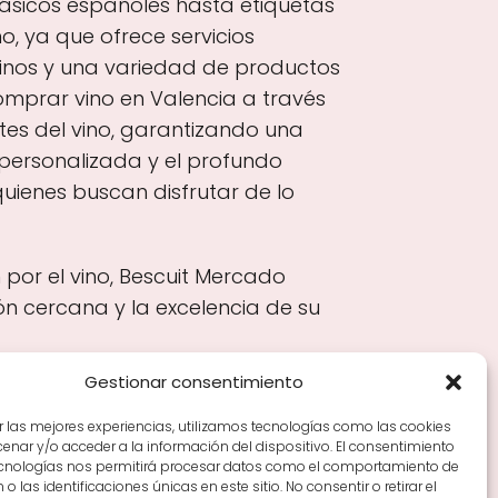
lásicos españoles hasta etiquetas
o, ya que ofrece servicios
vinos y una variedad de productos
mprar vino en Valencia a través
tes del vino, garantizando una
 personalizada y el profundo
quienes buscan disfrutar de lo
por el vino, Bescuit Mercado
n cercana y la excelencia de su
Gestionar consentimiento
r las mejores experiencias, utilizamos tecnologías como las cookies
nar y/o acceder a la información del dispositivo. El consentimiento
Tiendas de vino por ciudades
Tipos de Rioja y
ecnologías nos permitirá procesar datos como el comportamiento de
en Rioja
Vino Rioja para empezar
Zonas de Rioja y
o las identificaciones únicas en este sitio. No consentir o retirar el