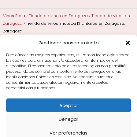
Vinos Rioja
Tienda de vinos en Zaragoza
Tienda de vinos en
Zaragoza
Tienda de vinos Enoteca Khantaros en Zaragoza,
Zaragoza
Gestionar consentimiento
Añadas, crianza y guarda
Bodegas y marcas de
Rioja
Cata y aprender a probar vino
Comprar vino
Para ofrecer las mejores experiencias, utilizamos tecnologías como
Rioja y guías de regalo
Cultura del vino y
las cookies para almacenar y/o acceder a la información del
curiosidades
Enoturismo en Rioja
dispositivo. El consentimiento de estas tecnologías nos permitirá
procesar datos como el comportamiento de navegación o las
identificaciones únicas en este sitio. No consentir o retirar el
Maridajes y vino en la mesa
Tiendas de vino por
consentimiento, puede afectar negativamente a ciertas
ciudades
Tipos de Rioja y clasificación
Uvas y viñedo
características y funciones.
en Rioja
Vino Rioja para empezar
Zonas de Rioja y
bodegas por área
Aceptar
Denegar
Ver preferencias
Avisos Legales
|
Política de Cookies
|
Política de