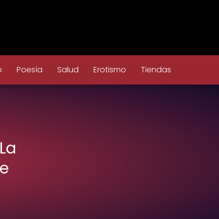
o
Poesía
Salud
Erotismo
Tiendas
La
fe