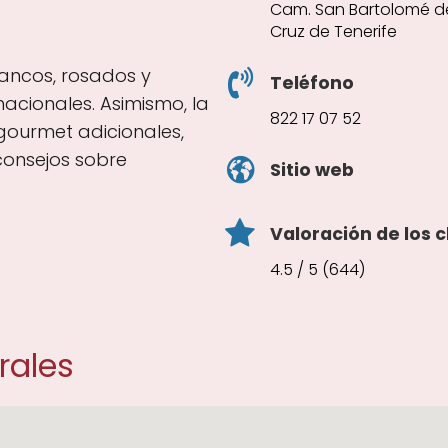
Cam. San Bartolomé de
Cruz de Tenerife
blancos, rosados y
Teléfono
nacionales. Asimismo, la
822 17 07 52
gourmet adicionales,
consejos sobre
Sitio web
Valoración de los c
4.5 / 5 (644)
rales