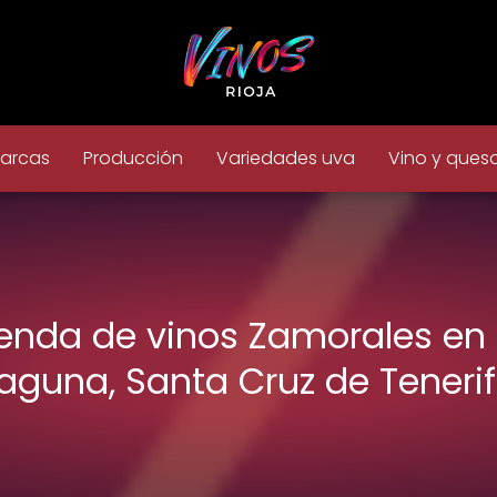
arcas
Producción
Variedades uva
Vino y ques
ienda de vinos Zamorales en 
aguna, Santa Cruz de Teneri