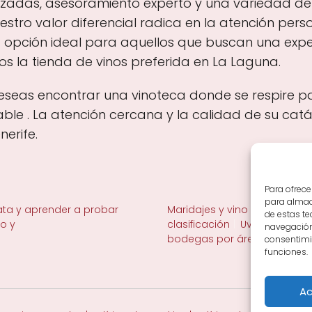
izadas, asesoramiento experto y una variedad d
stro valor diferencial radica en la atención pers
la opción ideal para aquellos que buscan una expe
s la tienda de vinos preferida en La Laguna.
eseas encontrar una vinoteca donde se respire pa
le . La atención cercana y la calidad de su catá
erife.
Para ofrece
para almace
ta y aprender a probar
Maridajes y vino en la mesa
de estas t
no y
clasificación
Uvas y viñedo 
navegación 
bodegas por área
consentimie
funciones.
Ac