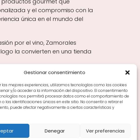
e productos gourmet que
onalizada y el compromiso con la
riencia única en el mundo del
sión por el vino, Zamorales
logo la convierten en una tienda
Gestionar consentimiento
r las mejores experiencias, utilizamos tecnologías como las cookies
nar y/o acceder a la información del dispositivo. El consentimiento
Tiendas de vino por ciudades
Tipos de Rioja y
ecnologías nos permitirá procesar datos como el comportamiento de
en Rioja
Vino Rioja para empezar
Zonas de Rioja y
o las identificaciones únicas en este sitio. No consentir o retirar el
nto, puede afectar negativamente a ciertas características y
eptar
Denegar
Ver preferencias