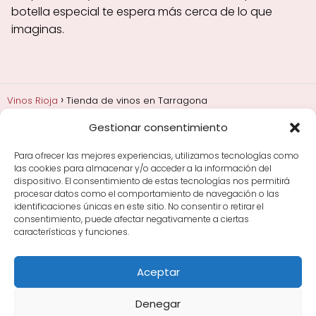
botella especial te espera más cerca de lo que
imaginas.
Vinos Rioja
Tienda de vinos en Tarragona
Gestionar consentimiento
Añadas, crianza y guarda
Bodegas y marcas de
Rioja
Cata y aprender a probar vino
Comprar vino
Para ofrecer las mejores experiencias, utilizamos tecnologías como
Rioja y guías de regalo
Cultura del vino y
las cookies para almacenar y/o acceder a la información del
curiosidades
Enoturismo en Rioja
dispositivo. El consentimiento de estas tecnologías nos permitirá
procesar datos como el comportamiento de navegación o las
identificaciones únicas en este sitio. No consentir o retirar el
Maridajes y vino en la mesa
Tiendas de vino por
consentimiento, puede afectar negativamente a ciertas
ciudades
Tipos de Rioja y clasificación
Uvas y viñedo
características y funciones.
en Rioja
Vino Rioja para empezar
Zonas de Rioja y
bodegas por área
Aceptar
Denegar