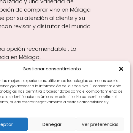
onalizado y una variedad de
opción de comprar vino en Málaga
 por su atención al cliente y su
scan revisar y disfrutar del mundo
una opción recomendable . La
ncia en Málaga.
Gestionar consentimiento
r las mejores experiencias, utilizamos tecnologías como las cookies
nar y/o acceder a la información del dispositivo. El consentimiento
Tiendas de vino por ciudades
Tipos de Rioja y
ecnologías nos permitirá procesar datos como el comportamiento de
en Rioja
Vino Rioja para empezar
Zonas de Rioja y
o las identificaciones únicas en este sitio. No consentir o retirar el
nto, puede afectar negativamente a ciertas características y
eptar
Denegar
Ver preferencias