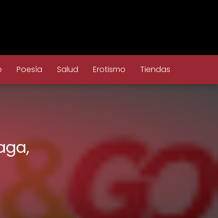
o
Poesía
Salud
Erotismo
Tiendas
aga,