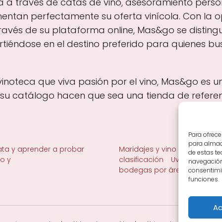
a a través de catas de vino, asesoramiento pers
tan perfectamente su oferta vinícola. Con la 
ravés de su plataforma online, Mas&go se distingue
tiéndose en el destino preferido para quienes bu
vinoteca que viva pasión por el vino, Mas&go es 
 su catálogo hacen que sea una tienda de refere
Para ofrece
para almace
ta y aprender a probar
Maridajes y vino en la mesa
de estas t
no y
clasificación
Uvas y viñedo 
navegación 
bodegas por área
consentimie
funciones.
Ac