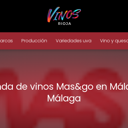
arcas
Producción
Variedades uva
Vino y ques
nda de vinos Mas&go en Mál
Málaga